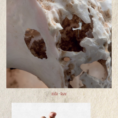
info
-
buy