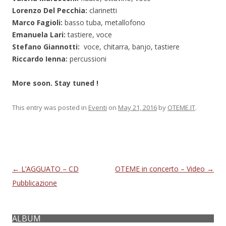
Lorenzo Del Pecchia:
clarinetti
Marco Fagioli:
basso tuba, metallofono
Emanuela Lari:
tastiere, voce
Stefano Giannotti:
voce, chitarra, banjo, tastiere
Riccardo Ienna:
percussioni
More soon. Stay tuned !
This entry was posted in
Eventi
on
May 21, 2016
by
OTEME.IT
.
Post navigation
←
L’AGGUATO – CD
OTEME in concerto – Video
→
Pubblicazione
ALBUM