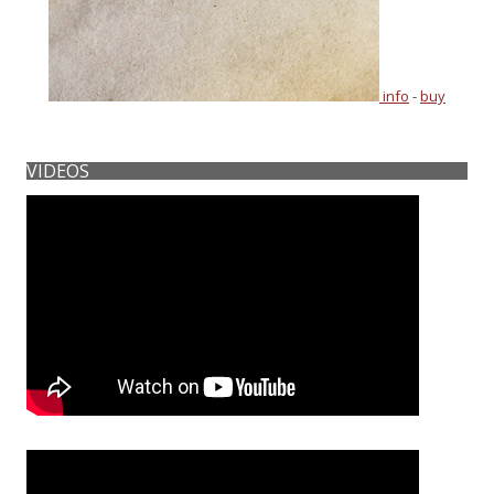
info
-
buy
VIDEOS